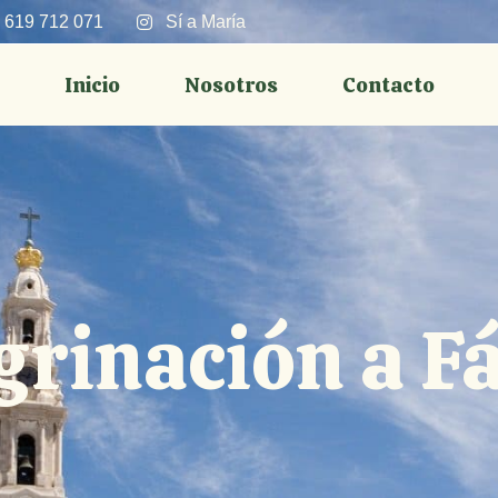
 619 712 071
Sí a María
Inicio
Nosotros
Contacto
grinación a F